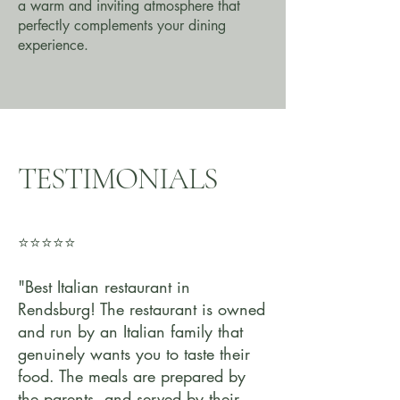
a warm and inviting atmosphere that
perfectly complements your dining
experience.
TESTIMONIALS
⭐⭐⭐⭐⭐
"Best Italian restaurant in
Rendsburg! The restaurant is owned
and run by an Italian family that
genuinely wants you to taste their
food. The meals are prepared by
the parents, and served by their