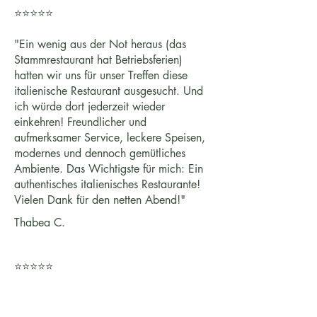
⭐⭐⭐⭐⭐
"Ein wenig aus der Not heraus (das
Stammrestaurant hat Betriebsferien)
hatten wir uns für unser Treffen diese
italienische Restaurant ausgesucht. Und
ich würde dort jederzeit wieder
einkehren! Freundlicher und
aufmerksamer Service, leckere Speisen,
modernes und dennoch gemütliches
Ambiente. Das Wichtigste für mich: Ein
authentisches italienisches Restaurante!
Vielen Dank für den netten Abend!"
Thabea C.
⭐⭐⭐⭐⭐
"Grazie per il primo vero pasto italiano
autentico che abbiamo mangiato fuori